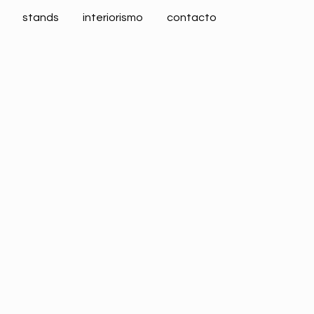
stands
interiorismo
contacto
e interiorismo 2021