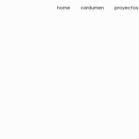
home
cardumen
proyectos
Calendario de ferias internacionales 2021
Tendencias d